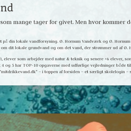
and
, som mange tager for givet. Men hvor kommer det
 på din lokale vandforsyning. Ø. Hornum Vandværk og Ø. Hornum Sk
, om dit lokale grundvand og om det vand, der strømmer ud af Ø. 
er), elever som arbejder med natur & teknik og senere +6 elever, som
t 4 og 5 har TOP-10 opgaverne med udførlige vejledninger både til 
itdrikkevand.dk" – i toppen af forsiden – et særligt skolelogin – s