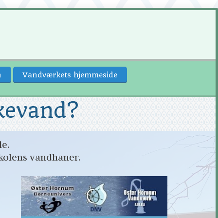
n
Vandværkets hjemmeside
kevand?
e. 
skolens vandhaner. 