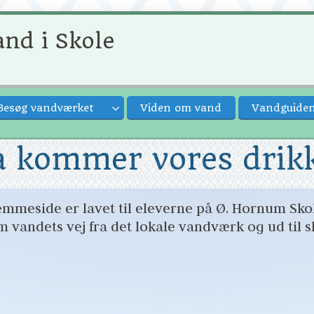
nd i Skole
Besøg vandværket
Viden om vand
Vandguide
a kommer vores drik
mmeside er lavet til eleverne på Ø. Hornum Skol
m vandets vej fra det lokale vandværk og ud til 